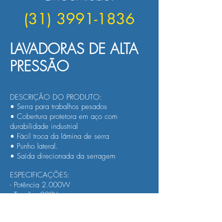
(31) 3991-1836
LAVADORAS DE ALTA
PRESSÃO
DESCRIÇÃO DO PRODUTO:
• Serra para trabalhos pesados
• Cobertura protetora em aço com
durabilidade industrial
• Fácil troca da lâmina de serra
• Punho lateral.
• Saída direcionada da serragem
ESPECIFICAÇÕES:
- Potência 2.000W
- Tensão: 220V
- Velocidade: 4.100 rpm
- Capacidades: